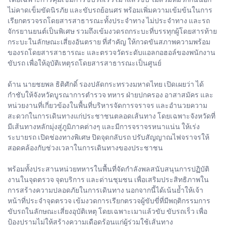
ไม่คาดเข็มขัดนิรภัย และขับรถย้อนศร พร้อมเพิ่มความเข้มข้นในการ
เรียกตรวจรถโดยสารสาธารณะทั้งประจำทาง ไม่ประจำทาง และรถ
จักรยานยนต์เป็นพิเศษ รวมถึงเข้มงวดรถกระบะที่บรรทุกผู้โดยสารท้าย
กระบะในลักษณะเสี่ยงอันตราย ที่สำคัญ ให้กวดขันสภาพความพร้อม
ของรถโดยสารสาธารณะ และตรวจวัดระดับแอลกอฮอล์ของพนักงาน
ขับรถ เพื่อให้อุบัติเหตุรถโดยสารสาธารณะเป็นศูนย์
ด้าน นายชยพล ธิติศักดิ์ รองปลัดกระทรวงมหาดไทย เปิดเผยว่า ได้
กำชับให้จังหวัดบูรณาการตำรวจ ทหาร ฝ่ายปกครอง อาสาสมัคร และ
หน่วยงานที่เกี่ยวข้องในพื้นที่บริหารจัดการจราจร และอำนวยความ
สะดวกในการเดินทางแก่ประชาชนตลอดเส้นทาง โดยเฉพาะจังหวัดที่
มีเส้นทางหลักมุ่งสู่ภูมิภาคต่างๆ และมีการจราจรหนาแน่น ให้เร่ง
ระบายรถ เปิดช่องทางพิเศษ ปิดจุดกลับรถ ปรับสัญญาณไฟจราจรให้
สอดคล้องกับช่วงเวลาในการเดินทางของประชาชน
พร้อมทั้งประสานหน่วยทหารในพื้นที่จัดกำลังพลสนับสนุนการปฏิบัติ
งานในจุดตรวจ จุดบริการ และด่านชุมชน เพื่อเสริมประสิทธิภาพใน
การสร้างความปลอดภัยในการเดินทาง นอกจากนี้ได้เน้นย้ำให้เจ้า
หน้าที่ประจำจุดตรวจ เข้มงวดการเรียกตรวจผู้ขับขี่ที่มีพฤติกรรมการ
ขับรถในลักษณะเสี่ยงอุบัติเหตุ โดยเฉพาะเมาแล้วขับ ขับรถเร็ว เพื่อ
ป้องปรามไม่ให้สร้างความเดือดร้อนแก่ผู้ร่วมใช้เส้นทาง