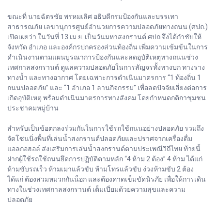
ขณะที่ นายฉัตรชัย พรหมเลิศ อธิบดีกรมป้องกันและบรรเทา
สาธารณภัย เลขานุการศูนย์อำนวยการความปลอดภัยทางถนน (ศปถ.)
เปิดเผยว่า ในวันที่ 13 เม.ย. เป็นวันมหาสงกรานต์ ศปถ.จึงได้กำชับให้
จังหวัด อำเภอ และองค์กรปกครองส่วนท้องถิ่น เพิ่มความเข้มข้นในการ
ดำเนินงานตามแผนบูรณาการป้องกันและลดอุบัติเหตุทางถนนช่วง
เทศกาลสงกรานต์ ดูแลความปลอดภัยในการสัญจรทั้งทางบก ทางราง
ทางน้ำ และทางอากาศ โดยเฉพาะการดำเนินมาตรการ “1 ท้องถิ่น 1
ถนนปลอดภัย” และ “1 อำเภอ 1 ลานกิจกรรม” เพื่อลดปัจจัยเสี่ยงต่อการ
เกิดอุบัติเหตุ พร้อมดำเนินมาตรการทางสังคม โดยกำหนดกติกาชุมชน
ประชาคมหมู่บ้าน
สำหรับเป็นข้อตกลงร่วมกันในการใช้รถใช้ถนนอย่างปลอดภัย รวมถึง
จัดโซนนิ่งพื้นที่เล่นน้ำสงกรานต์ปลอดภัยและปราศจากเครื่องดื่ม
แอลกอฮอล์ ส่งเสริมการเล่นน้ำสงกรานต์ตามประเพณีวิถีไทย ท้ายนี้
ฝากผู้ใช้รถใช้ถนนยึดการปฏิบัติตามหลัก “4 ห้าม 2 ต้อง” 4 ห้าม ได้แก่
ห้ามขับรถเร็ว ห้ามเมาแล้วขับ ห้ามโทรแล้วขับ ง่วงห้ามขับ 2 ต้อง
ได้แก่ ต้องสวมหมวกกันน็อก และต้องคาดเข็มขัดนิรภัย เพื่อให้การเดิน
ทางในช่วงเทศกาลสงกรานต์ เต็มเปี่ยมด้วยความสุขและความ
ปลอดภัย