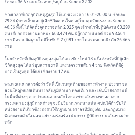
ร้อยละ 36.67 ถนนใน อบต./หมู่บ้าน ร้อยละ 32.03
ช่วงเวลาที่เกิดอุบัติเหตุสูงสุด ได้แก่ ช่วงเวลา 16.01-20.00 น. ร้อยละ
29.34 ผู้บาดเจ็บและผู้เสียชีวิตส่วนใหญ่อยู่ในกลุ่มวัยแรงงาน ร้อยละ
46.36 ทั้งนี้ ได้จัดตั้งจุดตรวจหลัก 2,025 จุด เจ้าหน้าที่ปฏิบัติงาน 63,299
คน เรียกตรวจยานพาหนะ 603,474 คัน มีผู้ถูกดำเนินคดี รวม 93,564
ราย มีความผิดฐานไม่มีใบขับขี่ 27,081 ราย ไม่สวมหมวกนิรภัย 26,465
ราย
โดยจังหวัดที่เกิดอุบัติเหตุสูงสุด ได้แก่ เชียงใหม่ 18 ครั้ง จังหวัดที่มีผู้เสีย
ชีวิตสูงสุด ได้แก่ อุบลราชธานี และนครราชสีมา 4 ราย จังหวัดที่มีผู้
บาดเจ็บสูงสุด ได้แก่ เชียงราย 17 คน
พล.ท.ธเนศ กล่าวต่อว่า วันนี้เป็นวันสุดท้ายของการทำงาน ประชาชน
ส่วนใหญ่ทยอยเดินทางกลับภูมิลำเนา ท่องเที่ยว และเล่นน้ำสงกรานต์
ในพื้นที่ต่างๆ คาดว่าถนนสายหลักโดยเฉพาะเส้นทางขาออกจาก
กรุงเทพฯ มุ่งสู่ภูมิภาคต่างๆ จะมีปริมาณรถหนาแน่น ศปถ.ได้กำชับให้
หน่วยงานที่เกี่ยวข้องบังคับใช้กฎหมายจราจรที่มีอยู่เดิม และกฎหมาย
พิเศษตามคำสั่ง คสช.อย่างเคร่งครัด เน้นการปฏิบัติการบนเส้นทางสาย
หลัก
โดยเฉพาะการคุมเข้มการขับรถเร็ว เมาแล้วขับ ไม่สวมหมวกกันน็อก