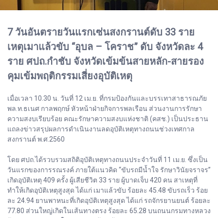
7 วันอันตรายวันแรกเซ่นสงกรานต์ดับ 33 ราย
เหตุเมาแล้วขับ “อุบล – โคราช” ดับ จังหวัดละ 4
ราย ศปถ.กำชับ จังหวัดเข้มข้นสายหลัก-สายรอง
คุมเข้มพฤติกรรมเสี่ยงอุบัติเหตุ
เมื่อเวลา 10.30 น. วันที่ 12 เม.ย. ที่กรมป้องกันและบรรเทาสาธารณภัย
พล.ท.ธเนศ กาลพฤกษ์ หัวหน้าฝ่ายกิจการพลเรือน ส่วนงานการรักษา
ความสงบเรียบร้อย คณะรักษาความสงบแห่งชาติ (คสช.) เป็นประธาน
แถลงข่าวสรุปผลการดำเนินงานลดอุบัติเหตุทางถนนช่วงเทศกาล
สงกรานต์ พ.ศ.2560
โดย ศปถ.ได้รวบรวมสถิติอุบัติเหตุทางถนนประจำวันที่ 11 เม.ย. ซึ่งเป็น
วันแรกของการรณรงค์ ภายใต้แนวคิด “ขับรถมีน้ำใจ รักษาวินัยจราจร”
เกิดอุบัติเหตุ 409 ครั้ง ผู้เสียชีวิต 33 ราย ผู้บาดเจ็บ 420 คน สาเหตุที่
ทำให้เกิดอุบัติเหตุสูงสุด ได้แก่ เมาแล้วขับ ร้อยละ 45.48 ขับรถเร็ว ร้อย
ละ 24.94 ยานพาหนะที่เกิดอุบัติเหตุสูงสุด ได้แก่ รถจักรยานยนต์ ร้อยละ
77.80 ส่วนใหญ่เกิดในเส้นทางตรง ร้อยละ 65.28 บนถนนกรมทางหลวง