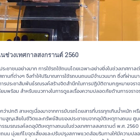
นช่วงเทศกาลสงกรานต์ 2560
ะชาชนอย่างมาก การใช้รถใช้ถนนโดยเฉพาะอย่างยิ่งในช่วงเทศกาลต่า
ถานที่ต่างๆ จึงทำให้ปริมาณการใช้รถบนถนนมีจำนวนมาก ซึ่งที่ผ่านมามีอ
จึงได้มีการประชาสัมพันธ์รณรงค์สร้างจิตสำนึกในการปฏิบัติตามกฎหมายจ
่อเตรียมพร้อม สำหรับแนวทางในการดูแลเรื่องความปลอดภัยด้านการจรา
ูงกว่าปกติ สาเหตุเนื่องมาจากการขับรถโดยสารที่บรรทุกเกินน้ำหนัก ห
ความสูญเสียในชีวิตและทรัพย์สินของประชาชนจากอุบัติเหตุทางถนน 
รรมรณรงค์ลดอุบัติเหตุทางถนนในช่วงเทศกาลสงกรานต์ พ.ศ. 2560 ภาย
ถนน มุ่งแก้ไขจุดเสี่ยงและปรับปรุงสภาพแวดล้อมริมทางให้มีความป