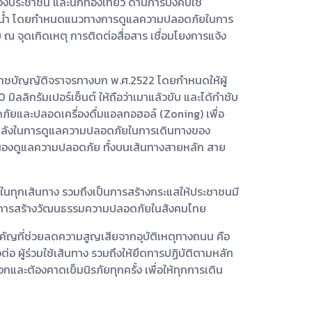
ชาชน และนักท่องเที่ยว ด้านการบังคับใช้
ัยทางน้ำ โดยกำหนดแนวทางการดูแลความปลอดภัยในการ
 ณ จุดเกิดเหตุ การติดต่อสื่อสาร เชื่อมโยงการแจ้ง
พระราชบัญญัติจราจรทางบก พ.ศ.2522 โดยกำหนดให้ผู้
 มิลลิกรัมเปอร์เซ็นต์ ให้ถือว่าเมาแล้วขับ และได้กำชับ
ภัยและปลอดเครื่องดื่มแอลกอฮอล์ (Zoning) เพื่อ
กำลังในการดูแลความปลอดภัยในการเดินทางของ
ดส่องดูแลความปลอดภัย ทั้งบนเส้นทางสายหลัก สาย
ุกเส้นทาง รวมถึงเป็นการสร้างกระแสให้ประชาชนมี
ของการสร้างวัฒนธรรมความปลอดภัยในสังคมไทย
คัญที่ช่วยลดความสูญเสียจากอุบัติเหตุทางถนน คือ
อ ผู้ร่วมใช้เส้นทาง รวมถึงให้ยึดการปฏิบัติตามหลัก
็อกและต้องคาดเข็มนิรภัยทุกครั้ง เพื่อให้ทุกการเดิน