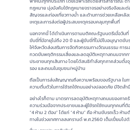
พาหนะทุกกประเภท โดยเฉพาะรถโดยสารสาธารณะ ด้าน
กฎหมาย มุ่งบังคับใช้กฎหมายจราจรอย่างจริงจังและต
สัญจรและท่องเที่ยวทางน้ำ และด้านการช่วยเหลือหลังเก
เหตุและการส่งต่อผู้ประสบเหตุครอบคลุมทุกพื้นที่
นอกจากนี้ ได้ดำเนินการตามมติคณะรัฐมนตรีเมื่อวันที
ขับขี่ที่มีอายุไม่ถึง 20 ปี และผู้ขับขี่ที่ไม่มีใบอนุ
ให้จังหวัดส่งเสริมการจัดกิจกรรมทางวัฒนธรรม การเ
กวดขันพฤติกรรมเสี่ยงและลดอุบัติเหตุทางถนนจากก
ประชาชนทุกเส้นทาง โดยได้สนธิกำลังทุกภาคส่วนตั้ง
รอง และถนนในชุมชน/หมู่บ้าน
ถือเป็นการส่งสัญญาณถึงความพร้อมของรัฐบาล ในกา
ความตื่นตัวในการใช้รถใช้ถนนอย่างปลอดภัย มีจิตส
อย่างไรก็ตาม มาตรการลดอุบัติเหตุทางถนนของภาครัฐ
ความร่วมมือจากประชาชนและผู้ใช้รถใช้ถนนทุกคนที่ต้อง
“4 ห้าม 2 ต้อง” ได้แก่ “4 ห้าม” คือ ห้ามขับรถเร็ว ห้า
ทางในช่วงเทศกาลสงกรานต์ พ.ศ.2560 เต็มเปี่ยมไป