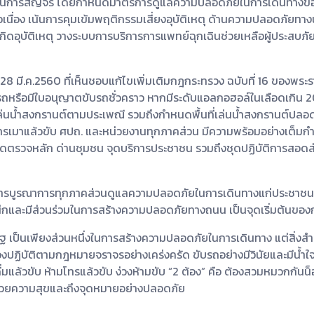
การสัญจร โดยกำหนดมาตรการดูแลความปลอดภัยในการเดินทางของประ
่อเนื่อง เน้นการคุมเข้มพฤติกรรมเสี่ยงอุบัติเหตุ ด้านความปลอดภ
ิดอุบัติเหตุ วางระบบการบริการการแพทย์ฉุกเฉินช่วยเหลือผู้ประสบภัย
่ 28 มี.ค.2560 ที่เห็นชอบแก้ไขเพิ่มเติมกฎกระทรวง ฉบับที่ 16 ของ
ญาตขับรถหรือมีใบอนุญาตขับรถชั่วคราว หากมีระดับแอลกอฮอล์ในเลือดเกิน 20
ล่นน้ำสงกรานต์ตามประเพณี รวมถึงกำหนดพื้นที่เล่นน้ำสงกรานต์ปลอด
ารเมาแล้วขับ ศปถ. และหน่วยงานทุกภาคส่วน มีความพร้อมอย่างเต็ม
จุดตรวจหลัก ด่านชุมชน จุดบริการประชาชน รวมถึงชุดปฏิบัติการสอ
รบูรณาการทุกภาคส่วนดูแลความปลอดภัยในการเดินทางแก่ประชาชนในท
ำนึกและมีส่วนร่วมในการสร้างความปลอดภัยทางถนน เป็นจุดเริ่มต้น
 เป็นเพียงส่วนหนึ่งในการสร้างความปลอดภัยในการเดินทาง แต่สิ่งสำ
ปฏิบัติตามกฎหมายจราจรอย่างเคร่งครัด ขับรถอย่างมีวินัยและมีน้ำใจต่
มดื่มแล้วขับ ห้ามโทรแล้วขับ ง่วงห้ามขับ “2 ต้อง” คือ ต้องสวมหมวกกันน
ด้วยความสุขและถึงจุดหมายอย่างปลอดภัย