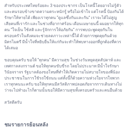
สำหรับประเทศไทยร้อยละ 3 ของประชากร เป็นโรคนี้โดยอาจไม่รู้ตัว
และคนรอบข้างขาดความตระหนักรู้ หรือไม่เข้าใจ แต่โรคนี้ ป้องกันได้
รักษาให้หายได้ เพียงเราทุกคน “ดูแลซึ่งกันและกัน” เราจะได้ไม่สูญ
เสียคนที่เรารัก และในช่วงที่อากาศร้อน เดือนเมษายนนี้ ผมอยากให้ทุก
คน “ใจเย็น ใช้สติ และรู้จักการให้อภัยกัน” การพบปะพูดคุยกันใน
ครอบครัวในสังคมจะช่วยลดภาวะเหล่านี้ได้ ด้วยการพุดคุยกันด้วย
มิตรไมตรี มีน้ำใจที่หยิบยื่นให้แก่กันจะทำให้พบทางออกที่ถูกต้องที่ควร
ได้เสมอ
ขอบคุณครับ ขอให้ “ทุกคน” มีความสุข ในช่วงวันหยุดสุดสัปดาห์ และ
เทศกาลสงกรานต์ ขอให้ทุกคนขับขี่รถ โดยไม่ประมาท มีน้ำใจรักษา
วินัยจราจร รัฐบาลต้องขอโทษที่ทำให้เกิดความไม่สบายใจของพี่น้อง
ประชาชนในการใช้รถใช้ถนน แต่ทั้งนี้ก็ด้วยความห่วงใยจากใจพวก
เราทุกคนนะครับ ขอให้ทุกคนมีสวัสดิภาพปลอดภัยจากการเดินทางไม่
ว่าจะไปทำอะไรก็ตามนั้นขอให้มีความสุขทั้งครอบครัวและคนอื่นด้วย
สวัสดีครับ
ชมรายการย้อนหลัง