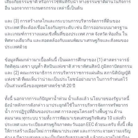
เสี่ยงภัยธรรมชาติ หรือการใช้พื้นที่รับน้ำ ทางธรรมชาติผ่านในกิจการ
อื่น นอกจากการเกษตรกรรม เหล่านี้เป็นต้น
และ (3) การสร้างกลไกและกระบวนการบริหารจัดการที่ดินของ
ประเทศ ที่จะต้องเชื่อมโยงกันทุกระดับ เช่น มีการออกแบบมาตรฐาน
และเกณฑ์การวางแผนเชิงพื้นที่ของประเทศ ภาค จังหวัด ท้องถิ่น ใน
ทิศทางเดียวกัน และสอดคล้องกับแผนพัฒนาเศรษฐกิจและสังคมของ
ประเทศด้วย
ข้อมูลที่ผมกล่าวมาเบื้องต้นนี้ เป็นผลการศึกษาของ (1) ศาสตราจารย์
กิตติคุณ เดชา บุญค้ำ ศิลปินแห่งชาติ สาขาทัศนศิลป์ ภูมิสถาปัตยกรรม
และ (2) คณะกรรมาธิการ การบริหารราชการแผ่นดิน สภานิติบัญญัติ
แห่งชาติ ที่ผมเห็นว่าน่าจะเป็นประโยชน์อย่างมาก ในการกำหนดไว้
เป็นส่วนหนึ่งของยุทธศาสตร์ชาติ 20 ปี
ทั้งนี้ นอกจากการแก้ปัญหาน้ำท่วม น้ำแล้งแล้ว นโยบายของรัฐบาลนี้
ยังนำหลักการดังกล่าว มาประยุกต์ใช้ในการบริหารจัดการทรัพยากร
น้ำ การปฏิรูปที่ดินของประเทศ การลงทุนโครงสร้างพื้นฐาน ด้าน
คมนาคม ทุกระบบ รวมทั้ง การพัฒนาเขตเศรษฐกิจพิเศษ 10 แห่งทั่ว
ประเทศ และระเบียงเศรษฐกิจภาคตะวันออก EEC ด้วยนะครับ ทั้งนี้ เพื่อ
ให้การสร้างเมืองใหม่ การพัฒนาประเทศ และการกระจายความเจริญ
ต่าง ๆ มีความสมดุล และเป็นมิตรกับธรรมชาติ แล้วกระจายไปสู่เมือง