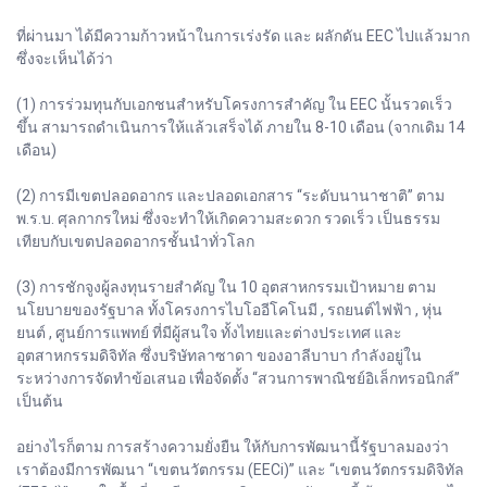
ที่ผ่านมา ได้มีความก้าวหน้าในการเร่งรัด และ ผลักดัน EEC ไปแล้วมาก
ซึ่งจะเห็นได้ว่า
(1) การร่วมทุนกับเอกชนสำหรับโครงการสำคัญ ใน EEC นั้นรวดเร็ว
ขึ้น สามารถดำเนินการให้แล้วเสร็จได้ ภายใน 8-10 เดือน (จากเดิม 14
เดือน)
(2) การมีเขตปลอดอากร และปลอดเอกสาร “ระดับนานาชาติ” ตาม
พ.ร.บ. ศุลกากรใหม่ ซึ่งจะทำให้เกิดความสะดวก รวดเร็ว เป็นธรรม
เทียบกับเขตปลอดอากรชั้นนำทั่วโลก
(3) การชักจูงผู้ลงทุนรายสำคัญ ใน 10 อุตสาหกรรมเป้าหมาย ตาม
นโยบายของรัฐบาล ทั้งโครงการไบโออีโคโนมี , รถยนต์ไฟฟ้า , หุ่น
ยนต์ , ศูนย์การแพทย์ ที่มีผู้สนใจ ทั้งไทยและต่างประเทศ และ
อุตสาหกรรมดิจิทัล ซึ่งบริษัทลาซาดา ของอาลีบาบา กำลังอยู่ใน
ระหว่างการจัดทำข้อเสนอ เพื่อจัดตั้ง “สวนการพาณิชย์อิเล็กทรอนิกส์”
เป็นต้น
อย่างไรก็ตาม การสร้างความยั่งยืน ให้กับการพัฒนานี้รัฐบาลมองว่า
เราต้องมีการพัฒนา “เขตนวัตกรรม (EECi)” และ “เขตนวัตกรรมดิจิทัล