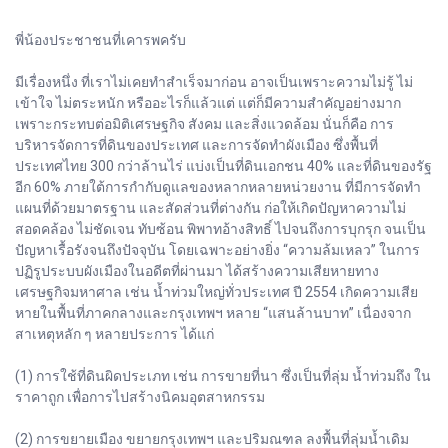
พี่น้องประชาชนที่เคารพครับ
มีเรื่องหนึ่ง ที่เราไม่เคยทำสำเร็จมาก่อน อาจเป็นเพราะความไม่รู้ ไม่
เข้าใจ ไม่ตระหนัก หรืออะไรก็แล้วแต่ แต่ก็มีความสำคัญอย่างมาก
เพราะกระทบต่อมิติเศรษฐกิจ สังคม และสิ่งแวดล้อม นั่นก็คือ การ
บริหารจัดการที่ดินของประเทศ และการจัดทำผังเมือง ซึ่งพื้นที่
ประเทศไทย 300 กว่าล้านไร่ แบ่งเป็นที่ดินเอกชน 40% และที่ดินของรัฐ
อีก 60% ภายใต้การกำกับดูแลของหลากหลายหน่วยงาน ที่มีการจัดทำ
แผนที่ด้วยมาตรฐาน และสัดส่วนที่ต่างกัน ก่อให้เกิดปัญหาความไม่
สอดคล้อง ไม่ชัดเจน ทับซ้อน พิพาทอ้างสิทธิ์ ไปจนถึงการบุกรุก จนเป็น
ปัญหาเรื้อรังจนถึงปัจจุบัน โดยเฉพาะอย่างยิ่ง “ความล้มเหลว” ในการ
ปฏิรูประบบผังเมืองในอดีตที่ผ่านมา ได้สร้างความเสียหายทาง
เศรษฐกิจมหาศาล เช่น น้ำท่วมใหญ่ทั่วประเทศ ปี 2554 เกิดความเสีย
หายในพื้นที่ภาคกลางและกรุงเทพฯ หลาย “แสนล้านบาท” เนื่องจาก
สาเหตุหลัก ๆ หลายประการ ได้แก่
(1) การใช้ที่ดินผิดประเภท เช่น การขายที่นา ซึ่งเป็นที่ลุ่ม น้ำท่วมถึง ใน
ราคาถูก เพื่อการไปสร้างนิคมอุตสาหกรรม
(2) การขยายเมือง ขยายกรุงเทพฯ และปริมณฑล ลงพื้นที่ลุ่มน้ำเดิม