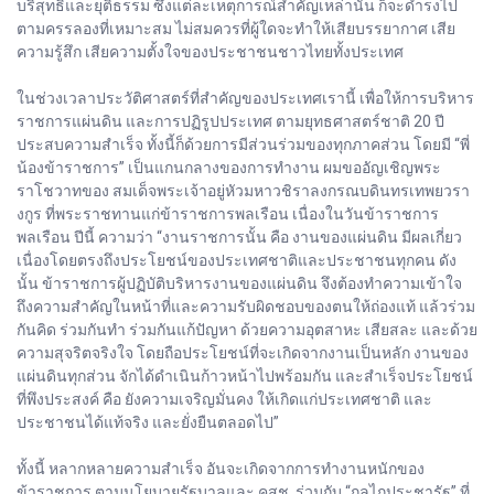
บริสุทธิ์และยุติธรรม ซึ่งแต่ละเหตุการณ์สำคัญเหล่านั้น ก็จะดำรงไป
ตามครรลองที่เหมาะสม ไม่สมควรที่ผู้ใดจะทำให้เสียบรรยากาศ เสีย
ความรู้สึก เสียความตั้งใจของประชาชนชาวไทยทั้งประเทศ
ในช่วงเวลาประวัติศาสตร์ที่สำคัญของประเทศเรานี้ เพื่อให้การบริหาร
ราชการแผ่นดิน และการปฏิรูปประเทศ ตามยุทธศาสตร์ชาติ 20 ปี
ประสบความสำเร็จ ทั้งนี้ก็ด้วยการมีส่วนร่วมของทุกภาคส่วน โดยมี “พี่
น้องข้าราชการ” เป็นแกนกลางของการทำงาน ผมขออัญเชิญพระ
ราโชวาทของ สมเด็จพระเจ้าอยู่หัวมหาวชิราลงกรณบดินทรเทพยวรา
งกูร ที่พระราชทานแก่ข้าราชการพลเรือน เนื่องในวันข้าราชการ
พลเรือน ปีนี้ ความว่า “งานราชการนั้น คือ งานของแผ่นดิน มีผลเกี่ยว
เนื่องโดยตรงถึงประโยชน์ของประเทศชาติและประชาชนทุกคน ดัง
นั้น ข้าราชการผู้ปฏิบัติบริหารงานของแผ่นดิน จึงต้องทำความเข้าใจ
ถึงความสำคัญในหน้าที่และความรับผิดชอบของตนให้ถ่องแท้ แล้วร่วม
กันคิด ร่วมกันทำ ร่วมกันแก้ปัญหา ด้วยความอุตสาหะ เสียสละ และด้วย
ความสุจริตจริงใจ โดยถือประโยชน์ที่จะเกิดจากงานเป็นหลัก งานของ
แผ่นดินทุกส่วน จักได้ดำเนินก้าวหน้าไปพร้อมกัน และสำเร็จประโยชน์
ที่พึงประสงค์ คือ ยังความเจริญมั่นคง ให้เกิดแก่ประเทศชาติ และ
ประชาชนได้แท้จริง และยั่งยืนตลอดไป”
ทั้งนี้ หลากหลายความสำเร็จ อันจะเกิดจากการทำงานหนักของ
ข้าราชการ ตามนโยบายรัฐบาลและ คสช. ร่วมกับ “กลไกประชารัฐ” ที่