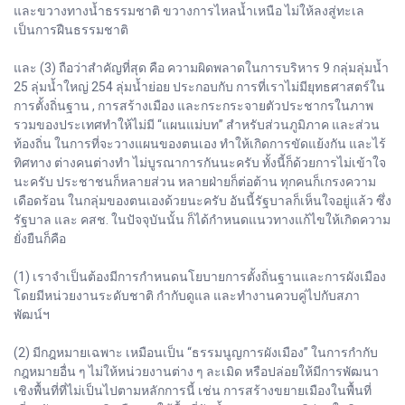
และขวางทางน้ำธรรมชาติ ขวางการไหลน้ำเหนือ ไม่ให้ลงสู่ทะเล
เป็นการฝืนธรรมชาติ
และ (3) ถือว่าสำคัญที่สุด คือ ความผิดพลาดในการบริหาร 9 กลุ่มลุ่มน้ำ
25 ลุ่มน้ำใหญ่ 254 ลุ่มน้ำย่อย ประกอบกับ การที่เราไม่มียุทธศาสตร์ใน
การตั้งถิ่นฐาน , การสร้างเมือง และกระกระจายตัวประชากรในภาพ
รวมของประเทศทำให้ไม่มี “แผนแม่บท” สำหรับส่วนภูมิภาค และส่วน
ท้องถิ่น ในการที่จะวางแผนของตนเอง ทำให้เกิดการขัดแย้งกัน และไร้
ทิศทาง ต่างคนต่างทำ ไม่บูรณาการกันนะครับ ทั้งนี้ก็ด้วยการไม่เข้าใจ
นะครับ ประชาชนก็หลายส่วน หลายฝ่ายก็ต่อต้าน ทุกคนก็เกรงความ
เดือดร้อน ในกลุ่มของตนเองด้วยนะครับ อันนี้รัฐบาลก็เห็นใจอยู่แล้ว ซึ่ง
รัฐบาล และ คสช. ในปัจจุบันนั้น ก็ได้กำหนดแนวทางแก้ไขให้เกิดความ
ยั่งยืนก็คือ
(1) เราจำเป็นต้องมีการกำหนดนโยบายการตั้งถิ่นฐานและการผังเมือง
โดยมีหน่วยงานระดับชาติ กำกับดูแล และทำงานควบคู่ไปกับสภา
พัฒน์ฯ
(2) มีกฎหมายเฉพาะ เหมือนเป็น “ธรรมนูญการผังเมือง” ในการกำกับ
กฎหมายอื่น ๆ ไม่ให้หน่วยงานต่าง ๆ ละเมิด หรือปล่อยให้มีการพัฒนา
เชิงพื้นที่ที่ไม่เป็นไปตามหลักการนี้ เช่น การสร้างขยายเมืองในพื้นที่