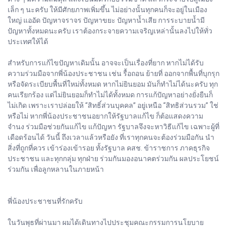
เล็ก ๆ นะครับ ให้มีศักยภาพเพิ่มขึ้น ไม่อย่างนั้นทุกคนก็จะอยู่ในเมือง
ใหญ่ แออัด ปัญหาจราจร ปัญหาขยะ ปัญหาน้ำเสีย การระบายน้ำมี
ปัญหาทั้งหมดนะครับ เราต้องกระจายความเจริญเหล่านั้นลงไปให้ทั่ว
ประเทศให้ได้
สำหรับการแก้ไขปัญหาเดิมนั้น อาจจะเป็นเรื่องที่ยาก หากไม่ได้รับ
ความร่วมมือจากพี่น้องประชาชน เช่น รื้อถอน ย้ายที่ ออกจากพื้นที่บุกรุก
หรือจัดระเบียบพื้นที่ใหม่ทั้งหมด หากไม่ยินยอม มันก็ทำไม่ได้นะครับ ทุก
คนเรียกร้อง แต่ไม่ยินยอมก็ทำไม่ได้ทั้งหมด การแก้ปัญหาอย่างยั่งยืนก็
ไม่เกิด เพราะเราปล่อยให้ “สิทธิ์ส่วนบุคคล” อยู่เหนือ “สิทธิส่วนรวม” ใช่
หรือไม่ หากพี่น้องประชาชนอยากให้รัฐบาลแก้ไข ก็ต้อแสดงความ
จำนง ร่วมมือช่วยกันแก้ไข แก้ปัญหา รัฐบาลจึงจะหาวิธีแก้ไข เฉพาะผู้ที่
เดือดร้อนได้ วันนี้ ถึงเวลาแล้วหรือยัง ที่เราทุกคนจะต้องร่วมมือกัน นำ
สิ่งที่ถูกที่ควร เข้าร่องเข้ารอย ทั้งรัฐบาล คสช. ข้าราชการ ภาคธุรกิจ
ประชาชน และทุกกลุ่ม ทุกฝ่าย ร่วมกันมองอนาคตร่วมกัน ผลประโยชน์
ร่วมกัน เพื่อลูกหลานในภายหน้า
พี่น้องประชาชนที่รักครับ
ในวันพุธที่ผ่านมา ผมได้เดินทางไปประชุมคณะกรรมการนโยบาย