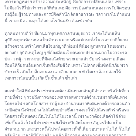
เคารพกฎหมาย สร้างความตระหนักรู้ ให้เกิดการเปลี่ยนแปลง เพราะ
ไม่มีอะไรดีไปกว่าการแก้ที่ต้นเหตุ คือ การป้องกันตนเอง การรับผิดชอบ
ต่อผู้อื่น ผู้ร่วมทางและการมีจิตสำนึก จิตสาธารณะ ฯลฯ หากไม่ทำแบบ
นี้ เราจะมีความสุขได้อย่างไรกันครับ ต้องช่วยกัน
ทุกคนทราบดีว่า ที่ผ่านมาทุกเทศกาลวันหยุดยาว เราจะได้พบเห็น
อุบัติเหตุบนท้องถนนเป็นจำนวนมาก หรือแม้กระทั่งในเวลาปกติก็ตาม
สร้างความเศร้าโศกเสียใจแก่ญาติ พ่อแม่ พี่น้อง ลูกหลาน โดยเฉพาะ
อย่างยิ่ง อุบัติเหตุใหญ่ ๆ ที่ต้องมีคนเจ็บคนตายจำนวนมาก ไม่ว่าจะรถ
บัส - รถตู้ - รถกระบะที่มีคนนั่งท้าย พวกเมาแล้วขับ สร้างความเดือด
ร้อนให้กับคนอื่นพวกเจ็บหรือเสียชีวิต เพราะไม่คาดเข็มขัดนิรภัย พวก
ขับรถเร็วเกินไป คึกคะนอง และอีกมากมาย ทำไมเราต้องปล่อยให้
เหตุการณ์แบบนั้น เกิดขึ้นซ้ำแล้ว ซ้ำเล่า
ผมเข้าใจดี พี่น้องประชาชนจะต้องเดินทางกลับภูมิลำเนา หรือไปเที่ยว
ตามที่ต่าง ๆ รวมถึงการฉลองเทศกาลสงกรานต์จำนวนมากที่เดินทาง
โดยรถไฟ รถบัสโดยสาร รถตู้ และจำนวนมากที่เดินทางด้วยรถส่วนตัว
รถปิคอัพ นั่งท้ายบ้าง ไม่นั่งท้ายบ้างซึ่งเราคงจะให้ไปนั่งรถทัวร์ หรือรถ
โดยสารทั้งหมดคงเป็นไปไม่ได้ในเวลานี้ เพราะว่าต้องเสียค่าใช้จ่าย
เพิ่มขึ้นแล้วก็วันนี้ประชาชนยังใช้รถปิกอัพในการสัญจรไปมาเป็น
จำนวนมาก และบางครั้งไปรถโดยสารตั๋วก็เต็ม รอนานหาไม่ได้ ก็ไม่ได้
กลับบ้าน เวลาก็มีน้อย จริง ๆ แล้ว ถ้าทุกคนเคารพกฎหมาย กฎจราจร