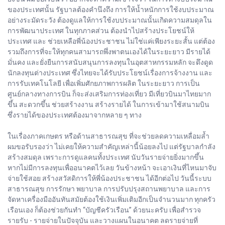
ของประเทศนั้น รัฐบาลต้องคำนึงถึง การให้น้ำหนักการใช้งบประมาณ
อย่างระมัดระวัง ต้องดูแลให้การใช้งบประมาณนั้นเกิดความสมดุลใน
การพัฒนาประเทศ ในทุกภาคส่วน ต้องนำไปสร้างประโยชน์ให้
ประเทศ และ ช่วยเหลือพี่น้องประชาชน ไม่ใช่แค่เพียงระยะสั้น แต่ต้อง
รวมถึงการที่จะให้ทุกคนสามารถพึ่งพาตนเองได้ในระยะยาว มีรายได้
มั่นคง และยั่งยืนการสนับสนุนการลงทุนในอุตสาหกรรมหลัก จะดึงดูด
นักลงทุนต่างประเทศ ซึ่งไทยจะได้รับประโยชน์เรื่องการจ้างงาน และ
การรับเทคโนโลยี เพื่อเพิ่มศักยภาพการผลิต ในระยะยาว การเป็น
ศูนย์กลางทางการบิน ก็จะส่งเสริมการท่องเที่ยว มีเที่ยวบินมาไทยมาก
ขึ้น สะดวกขึ้น ช่วยสร้างงาน สร้างรายได้ ในการเข้ามาใช้สนามบิน
ซึ่งรายได้ของประเทศต้องมาจากหลาย ๆ ทาง
ในเรื่องภาคเกษตร หรือด้านสาธารณสุข ที่จะช่วยลดความเหลื่อมล้ำ
ผมขอรับรองว่า ไม่เคยให้ความสำคัญเหล่านี้น้อยลงไป แต่รัฐบาลกำลัง
สร้างสมดุล เพราะการดูแลคนทั้งประเทศ นับวันรายจ่ายยิ่งมากขึ้น
หากไม่มีการลงทุนเพื่ออนาคตไว้เลย วันข้างหน้า จะเอาเงินที่ไหนมาจับ
จ่ายใช้สอย สร้างสวัสดิการให้พี่น้องประชาชน ได้อีกต่อไป วันนี้ระบบ
สาธารณสุข การรักษา พยาบาล การปรับปรุงสถานพยาบาล และการ
จัดหาเครื่องมืออันทันสมัยต้องใช้เงินเพิ่มเติมอีกเป็นจำนวนมาก ทุกครัว
เรือนเอง ก็ต้องช่วยกันทำ “บัญชีครัวเรือน” ด้วยนะครับ เพื่อสำรวจ
รายรับ - รายจ่ายในปัจจุบัน และวางแผนในอนาคต ลดรายจ่ายที่