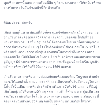
ฟุ่มเฟือย ลดหนี้นอกระบบหรือหนี้อื่น ๆ ก็ตาม มองหารายได้เสริม เพื่อจะ
รองรับภาระในวันข้างหน้านี้อีก ด้วยครับ
พี่น้องประชาชนครับ
เมื่อท่านอยู่ในบ้าน พ่อแม่พี่น้องก็จะดูแลซึ่งกันและกัน เมื่อท่านออกนอก
บ้านรัฐบาลจะต้องดูแลสวัสดิภาพ และความปลอดภัย ให้กับพี่น้อง
ประชาชนทุกคน ดังนั้น รัฐบาลจึงได้ผลักดันนโยบาย “เจ็บป่วยฉุกเฉิน
วิกฤต มีสิทธิทุกที่” (UCEP) โดยไม่ต้องเสียค่าใช้จ่าย ภายใน 72 ชั่วโมง
หรือ จนพ้นภาวะวิกฤต เพื่อคุ้มครองสิทธิในการเข้าถึงบริการ อย่าง
ปลอดภัย โดยไม่มีเงื่อนไข ในการเรียกเก็บค่ารักษา และสถานพยาบาล
คู่สัญญา พี่น้องประชาชนสามารถสอบถามข้อมูล หรือแจ้งเรื่องฉุกเฉิน
ปรึกษา เพื่อขอใช้สิทธิ์ได้ที่สายด่วน 1669 นะครับ
สำหรับมาตรการเพิ่มความปลอดภัยบนท้องถนนที่ผม ในฐานะ หัวหน้า
คสช. ได้ออกคำสั่ง ตามมาตรา 44 และเป็นประเด็นในสังคมอยู่ในเวลา
นี้นั้น ก็เป็นเพียงการเพิ่มประสิทธิภาพในการบังคับใช้กฎหมาย ที่มีอยู่
เดิมโดยมุ่งหวังที่จะลดอุบัติเหตุ ลดความเศร้าโศกจากการสูญเสีย และ
ลดเรื่องราวสะเทือนใจ ในห้วงเวลาแห่งความสุข จากการเสนอข่าว ที่
คอยแต่จะนับตัวเลขอุบัติเหตุ คนเจ็บ คนตาย แต่ไม่เตือนให้ทุกคน