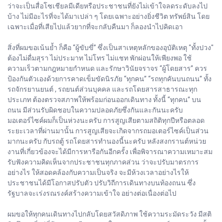
ว่าจะเป็นสื่อโซเชียลมีเดียหรือประชาชนที่ยังไม่เข้าใจลดระดับลงไป
บ้าง ไม่มีอะไรที่จะได้มาเปล่า ๆ โดยเฉพาะอย่างยิ่งชีวิต ทรัพย์สิน โดย
เฉพาะเมื่อที่เสียไปแล้วยากที่จะกลับคืนมา ก็ลองนำไปคิดเอา
สิ่งที่ผมขอเน้นย้ำ ก็คือ “ผู้ขับขี่” ซึ่งเป็นสาเหตุหลักของอุบัติเหตุ "ทั้งปวง"
ต้องไม่ดื่มสุรา ไม่ประมาท ไม่โทร ไม่แชท พักผ่อนให้เพียงพอ ใช้
ความเร็วตามกฎหมายกำหนด และรักษาวินัยจราจร “ผู้โดยสาร” ควร
ป้องกันตัวเองด้วยการคาดเข็มขัดนิรภัย “ทุกคน” “รถทุกคันบนถนน” ทั้ง
รถจักรยานยนต์ , รถยนต์ส่วนบุคคล และรถโดยสารสาธารณะทุก
ประเภท ต้องตรวจสภาพให้พร้อมก่อนออกเดินทาง ทั้งนี้ “ทุกคน” บน
ถนน มีส่วนรับผิดชอบในความปลอดภัยซึ่งกันและกันนะครับ
มอเตอร์ไซค์ผมก็เป็นห่วงนะครับ การสูญเสียตามสถิติทุกปีหรือตลอด
ระยะเวลาที่ผ่านมานั้น การสูญเสียจะเกิดจากรถมอเตอร์ไซค์เป็นส่วน
มากนะครับ กับรถตู้ รถโดยสารทำนองนี้นะครับ หลังสงกรานต์หน่วย
งานที่เกี่ยวข้องจะได้มีการหารือกันอีกครั้ง เพื่อพิจารณาความเหมาะสม
รับฟังความคิดเห็นจากประชาชนทุกภาคส่วน ว่าจะปรับมาตรการ
อย่างไร ให้สอดคล้องกับความเป็นจริง จะมีห้วงเวลาอย่างไรให้
ประชาชนได้มีโอกาสปรับตัว ปรับวิถีการเดินทางบนท้องถนน ซึ่ง
รัฐบาลจะเร่งรณรงค์สร้างความเข้าใจ อย่างต่อเนื่องต่อไป
ผมขอให้ทุกคนเดินทางไปกลับโดยสวัสดิภาพ ใช้ความระมัดระวัง มีสติ