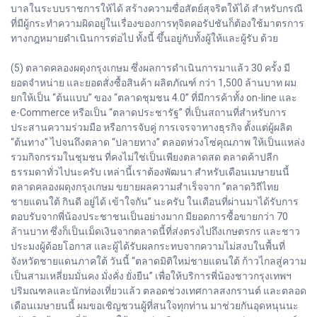
บาลในระบบราชการให้ได้ สร้างความซื่อสัตย์สุจริตให้ได้ สำหรับกรณี
ที่มีผู้กระทำความผิดอยู่ในเรื่องของการทุจิตคอรัปชันก็ต้องใช้มาตรการ
ทางกฎหมายดำเนินการต่อไป ทั้งนี้ ขึ้นอยู่กับทั้งผู้ให้และผู้รับ ด้วย
(5) ตลาดคลองผดุงกรุงเกษม ซึ่งผลการดำเนินการมาแล้ว 30 ครั้ง มี
ยอดจำหน่าย และยอดสั่งซื้อสินค้า ผลิตภัณฑ์ กว่า 1,500 ล้านบาท ผม
ยกให้เป็น “ต้นแบบ” ของ “ตลาดชุมชน 4.0” ที่มีการค้าทั้ง on-line และ
e-Commerce หรือเป็น “ตลาดประชารัฐ” ที่เป็นสถานที่สำหรับการ
ประสานความร่วมมือ หรือการจับคู่ การเจรจาทางธุรกิจ ตั้งแต่ผู้ผลิต
“ต้นทาง” ไปจนถึงตลาด “ปลายทาง” ตลอดห่วงโซ่คุณภาพ ให้เป็นแหล่ง
รวมกิจกรรมในชุมชน ที่คงไม่ใช่เป็นเพียงตลาดสด ตลาดค้าปลีก
ธรรมดาทั่วไปนะครับ เหล่านี้เราต้องพัฒนา สำหรับเดือนเมษายนนี้
ตลาดคลองผดุงกรุงเกษม ขยายผลความสำเร็จจาก “ตลาดวิถีไทย
ชายแดนใต้ กินดี อยู่ได้ เข้าใจกัน” นะครับ ในเดือนที่ผ่านมาได้รับการ
ตอบรับจากพี่น้องประชาชนเป็นอย่างมาก มียอดการซื้อขายกว่า 70
ล้านบาท ซึ่งก็เป็นเม็ดเงินจากตลาดนี้ที่ส่งตรงไปถึงเกษตรกร และชาว
ประมงผู้ด้อยโอกาส และผู้ได้รับผลกระทบจากความไม่สงบในพื้นที่
จังหวัดชายแดนภาคใต้ วันนี้ “ตลาดมิติใหม่ชายแดนใต้ ก้าวไกลสู่ความ
เป็นสามเหลี่ยมมั่นคง มั่งคั่ง ยั่งยืน” เพื่อให้บริการพี่น้องชาวกรุงเทพฯ
ปริมณฑลและนักท่องเที่ยวแล้ว ตลอดช่วงเทศกาลสงกรานต์ และตลอด
เดือนเมษายนนี้ ผมขอเชิญชวนผู้ที่สนใจทุกท่าน มาช่วยกันอุดหนุนนะ