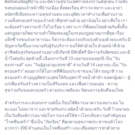
คิดถึงคนที่อยู่ที่บ้าน และมีความสุขในเทศกาลสงกรานต์ทุกคน รวมทั้ง
ขอขอบคุณเจ้าหน้าที่บ้านเมือง ทั้งพลเรือน ตำรวจ ทหาร และอาสา
สมัครที่เสียสละความสุขส่วนตน และอุทิศเวลาทำงานเพื่อส่วนรวม
รวมทั้งครอบครัวของเจ้าหน้าที่ทุกท่านด้วย อย่าน้อยใจ อย่าเสียใจ เรา
จะต้องสร้างความเข้าใจไปเรื่อย ๆ เพราะเราก็คือคนไทยด้วยกันทั้งสิ้น
แต่กฎหมายก็พยายามทำให้ทุกคนอยู่ในกรอบกฎหมายมากที่สุด เรื่อง
แท็กซี่ รถขนส่งสาธารณะ ก็ควรจะต้องเร่งปรับปรุงตัวเองด้วยนะครับ มี
ปัญหาเกิดขึ้นมากมายกับผู้รับบริการ ขอให้ทำด้วยใจ ด้วยหน้าที่ ด้วย
อาชีพอันสุจริตของท่านอย่างมีเกียรติ มีศักดิ์ศรี มีความรับผิดชอบ และมี
น้ำใจต่อกัน สุดท้ายนี้ เนื่องจากวันที่ 13 เมษายนของทุกปี เป็น “วัน
สงกรานต์” และ “วันผู้สูงอายุแห่งชาติ” ส่วนวันที่ 14 เมษายน เป็น “วัน
ครอบครัว” ผมอยากให้โอกาสที่พี่น้องประชาชนจะได้รวมญาติ รวม
ครอบครัว ทำบุญอุทิศส่วนกุศลให้กับบุพการี รดน้ำดำหัว ขอพรผู้เฒ่า - ผู้
แก่เพื่อเสริมสร้างความเป็นสิริมงคล และเพื่อความอบอุ่น - ความ
สุขร่วมกันของครอบครัว ตามประเพณีและวัฒนธรรมอันดีของไทย
สำหรับการละเล่นสงกรานต์นั้น ก็ขอให้พิจารณาความเหมาะสม ไม่
คะนอง ไม่อนาจาร และช่วยกันประหยัดน้ำด้วยนะครับ วันที่ 7 เมษายน
เป็นวันที่องค์การอนามัยโลก รณรงค์ให้ชาวโลกเห็นความสำคัญของ
“โรคซึมเศร้า” ซึ่งเป็น “ภัยเงียบ” ที่คุกคามสุขภาพประชาชนทั่วโลก
มากกว่า 300 ล้านคนเป็นโรคซึมเศร้า และเสี่ยงต่อการฆ่าตัวตาย