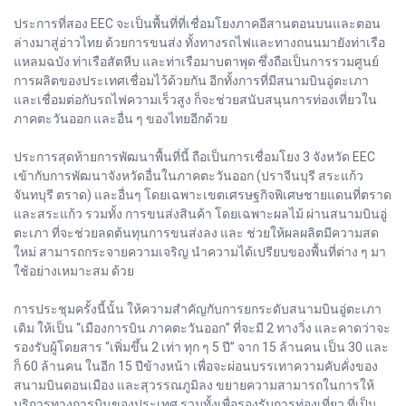
ประการที่สอง EEC จะเป็นพื้นที่ที่เชื่อมโยงภาคอีสานตอนบนและตอน
ล่างมาสู่อ่าวไทย ด้วยการขนส่ง ทั้งทางรถไฟและทางถนนมายังท่าเรือ
แหลมฉบัง ท่าเรือสัตหีบ และท่าเรือมาบตาพุด ซึ่งถือเป็นการรวมศูนย์
การผลิตของประเทศเชื่อมไว้ด้วยกัน อีกทั้งการที่มีสนามบินอู่ตะเภา
และเชื่อมต่อกับรถไฟความเร็วสูง ก็จะช่วยสนับสนุนการท่องเที่ยวใน
ภาคตะวันออก และอื่น ๆ ของไทยอีกด้วย
ประการสุดท้ายการพัฒนาพื้นที่นี้ ถือเป็นการเชื่อมโยง 3 จังหวัด EEC
เข้ากับการพัฒนาจังหวัดอื่นในภาคตะวันออก (ปราจีนบุรี สระแก้ว
จันทบุรี ตราด) และอื่นๆ โดยเฉพาะเขตเศรษฐกิจพิเศษชายแดนที่ตราด
และสระแก้ว รวมทั้ง การขนส่งสินค้า โดยเฉพาะผลไม้ ผ่านสนามบินอู่
ตะเภา ที่จะช่วยลดต้นทุนการขนส่งลง และ ช่วยให้ผลผลิตมีความสด
ใหม่ สามารถกระจายความเจริญ นำความได้เปรียบของพื้นที่ต่าง ๆ มา
ใช้อย่างเหมาะสม ด้วย
การประชุมครั้งนี้นั้น ให้ความสำคัญกับการยกระดับสนามบินอู่ตะเภา
เดิม ให้เป็น “เมืองการบิน ภาคตะวันออก” ที่จะมี 2 ทางวิ่ง และคาดว่าจะ
รองรับผู้โดยสาร “เพิ่มขึ้น 2 เท่า ทุก ๆ 5 ปี” จาก 15 ล้านคน เป็น 30 และ
ก็ 60 ล้านคน ในอีก 15 ปีข้างหน้า เพื่อจะผ่อนบรรเทาความคับคั่งของ
สนามบินดอนเมือง และสุวรรณภูมิลง ขยายความสามารถในการให้
บริการทางการบินของประเทศ รวมทั้งเพื่อรองรับการท่องเที่ยว ที่เป็น