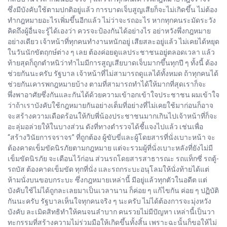
ซึ่งมีบังคับใช้ตามปกติอยู่แล้ว การบาดเจ็บสูญเสียก็จะไม่เกิดขึ้น ไม่ต้อง
ทำกฎหมายอะไรเพิ่มขึ้นอีกแล้ว ไม่ว่าจะรถอะไร หากทุกคนระมัดระวัง
คิดถึงผู้อื่นจะรู้ได้เองว่า ควรจะป้องกันได้อย่างไร อย่าหวังพึ่งกฎหมาย
อย่างเดียว เจ้าหน้าที่ทุกคนทำงานหนักอยู่ เสียสละอยู่แล้ว ไม่เคยได้หยุด
ในวันนักขัตฤกษ์ต่าง ๆ เลย ต้องค่อยดูแลประชาชนอยู่ตลอดเวลา แล้ว
ท้ายสุดก็ถูกตำหนิว่าทำไมมีการสูญเสียบาดเจ็บมากขึ้นทุกปี ๆ ทั้งนี้ ต้อง
ช่วยกันนะครับ รัฐบาล เจ้าหน้าที่ไม่สามารถดูแลได้ทั้งหมด ถ้าทุกคนได้
ช่วยกันเคารพกฎหมายบ้าง ตามที่สามารถทำได้ให้มากที่สุดเราก็จะ
พึ่งพาอาศัยซึ่งกันและกันได้ด้วยความเข้าอกเข้าใจประชาชน ผมเข้าใจ
ว่าถ้าเราบังคับใช้กฎหมายกันอย่างเต็มที่อย่างที่ไม่เคยใช้มาก่อนก็อาจ
จะสร้างความเดือดร้อนให้กับพี่น้องประชาชนมากเกินไปเจ้าหน้าที่ก็จะ
อะลุ่มอล่วยให้ในบางส่วน ดังที่ทางตำรวจได้ชี้แจงไปแล้ว เช่นเพื่อ
“สร้างวินัยการจราจร” ที่ถูกต้อง ผู้ขับขี่และผู้โดยสารที่นั่งเบาะหน้า จะ
ต้องคาดเข็มขัดนิรภัยตามกฎหมาย แต่จะรวมผู้ที่นั่งเบาะหลังที่ยังไม่มี
เข็มขัดนิรภัย จะเตือนไว้ก่อน ส่วนรถโดยสารสาธารณะ รถแท็กซี่ รถตู้-
รถบัส ต้องคาดเข็มขัด ทุกที่นั่ง และรถกระบะอนุโลมให้นั่งท้ายได้แต่
ห้ามนั่งบนขอบกระบะ ซึ่งกฎหมายเหล่านี้ มีอยู่แล้วทุกตัวในอดีต แต่
บังคับใช้ไม่ได้ถูกละเลยมาเป็นเวลานาน ก็ค่อย ๆ แก้ไขกัน ค่อย ๆ ปฏิบัติ
กันนะครับ รัฐบาลเห็นใจทุกคนจริง ๆ นะครับ ไม่ได้ต้องการจะมุ่งหวัง
บังคับ ละเมิดสิทธิทำให้คนจนลำบาก คนรวยไม่มีปัญหา เหล่านี้เป็นวา
ทะกรรมที่สร้างความไม่ร่วมมือให้เกิดขึ้นทั้งสิ้น เพราะฉะนั้นก็ขอให้ไม่