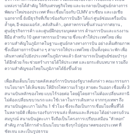
แหล่งรายได้สำคัญ ให้กับเศรษฐกิจไทย และจะกลายเป็นศูนย์กลางการ
พัฒนาใหม่ของประเทศ ที่จะเชื่อมโยงกับ CLMV อาเซียน และเอเชีย
นอกจากนี้ ยังมีธุรกิจที่เกี่ยวข้องกับการบินอีก ได้แก่ ศูนย์ซ่อมเครื่องบิน
ล้ำยุค, อี-คอมเมอร์ส , คลังสินค้า , อุตสาหกรรมชิ้นส่วนอากาศยาน ,
ศูนย์ธุรกิจการค้า และศูนย์ฝึกอบรมบุคคลากร ด้านการบินและแรงงาน
ฝีมือ สำหรับ 10 อุตสาหกรรมเป้าหมาย ซึ่งจะทำให้ประเทศไทย เพิ่ม
ความสำคัญในภูมิภาคในฐานะศูนย์กลางทางการบิน อย่างเต็มศักยภาพ
ซึ่งเมื่อสายการบินต่าง ๆ สามารถให้ประเทศไทย เป็นทั้งจุดแวะพัก เพื่อ
เดินทางต่อไปยังประเทศในภูมิภาคแล้ว ยังสามารถเป็นศูนย์ซ่อมบำรุง
ได้อีกด้วย ก็จะช่วยสร้างรายได้ให้ประเทศ และยกระดับบทบาท รวมถึง
ความสำคัญของไทยในภูมิภาคได้ยิ่งขึ้นด้วย
เพื่อเติมเต็มนโยบายคลัสเตอร์การบินของรัฐบาลดังกล่าว คณะกรรมกา
รนโยบายฯ ได้เห็นชอบ ให้มีรถไฟความเร็วสูง สายตะวันออก เชื่อมทั้ง 3
สนามบินหลักของไทย แบบไร้รอยต่อ โดยผู้โดยสารไม่ต้องเปลี่ยนสถานี
ไม่ต้องเปลี่ยนขบวนรถ และใช้เวลาในการเดินทาง จากกรุงเทพฯ ถึง
สนามบินอู่ตะเภา ไม่เกิน 1 ชั่วโมง ซึ่งจะถือเป็นการเชื่อมโยงพื้นที่ได้
ในหลายมิติ เพื่อจะรองรับการขนส่ง ทั้งคนและสิ่งของ ได้อย่างครบถ้วน
สมบูรณ์ สนามบินอู่ตะเภา จึงถือเป็นโครงการเปรียบเสมือน “หัวหอก”
สำคัญ ภายใต้การดำเนินนโยบายเชิงรุกไปสู่อนาคตของประเทศ ที่
ชัดเจน และเป็นรูปธรรม