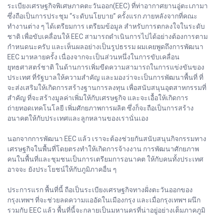
ระเบียงเศรษฐกิจพิเศษภาคตะวันออก(EEC) ที่ท่าอากาศยานอู่ตะเภามา
ซึ่งถือเป็นการประชุม “ระดับนโยบาย” ครั้งแรก ภายหลังจากที่คณะ
ทำงานต่าง ๆ ได้เตรียมการ เตรียมข้อมูล สำหรับการตกลงใจในระดับ
ชาติ เพื่อขับเคลื่อนให้ EEC สามารถดำเนินการไปได้อย่างต้องการตาม
กำหนดนะครับ และเห็นผลอย่างเป็นรูปธรรม ผมเคยพูดถึงการพัฒนา
EEC มาหลายครั้ง เนื่องจากจะเป็นส่วนหนึ่งในการขับเคลื่อน
ยุทธศาสตร์ชาติ ในด้านการเพิ่มขีดความสามารถในการแข่งขันของ
ประเทศ ที่รัฐบาลให้ความสำคัญ และมองว่าจะเป็นการพัฒนาพื้นที่ ที่
จะส่งเสริมให้เกิดการสร้างฐานการลงทุน เพื่อสนับสนุนอุตสาหกรรมที่
สำคัญ ที่จะสร้างมูลค่าเพิ่มให้กับเศรษฐกิจ และจะเอื้อให้เกิดการ
ถ่ายทอดเทคโนโลยี เพิ่มศักยภาพการผลิต ซึ่งก็จะถือเป็นการสร้าง
อนาคตให้กับประเทศและลูกหลานของเรานั่นเอง
นอกจากการพัฒนา EEC แล้ว เราจะต้องช่วยกันสนับสนุนกิจกรรมทาง
เศรษฐกิจในพื้นที่โดยตรงทำให้เกิดการจ้างงาน การพัฒนาศักยภาพ
คนในพื้นที่และชุมชนเป็นการเตรียมการอนาคต ให้กับคนทั้งประเทศ
อาจจะ ยังประโยชน์ให้กับภูมิภาคอื่น ๆ
ประการแรก พื้นที่นี้ ถือเป็นระเบียงเศรษฐกิจทางฝั่งตะวันออกของ
กรุงเทพฯ ที่จะช่วยลดความแออัดในเมืองกรุง และเมื่อกรุงเทพฯ ผนึก
รวมกับ EEC แล้ว พื้นที่นี้จะกลายเป็นมหานครที่น่าอยู่อย่างเต็มภาคภูมิ