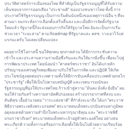
ประวัติศาสตร์การเมืองของไทย ที่สำคัญเป็นรัฐธรรมนูญที่ได้รับความ
เห็นชอบจากการออกเสียง “ประชามติ” ของปวงชนชาวไทย ทั้งนี้ การ
ประกาศใช้รัฐธรรมนูญ เป็นการเริ่มต้นนับหนึ่งของเหตุการณ์อื่น ๆ ที่จะ
ตามมา จนกระทั่งการเลือกตั้งเสร็จสิ้นลง และเมื่อมีการจัดตั้งรัฐบาล
ใหม่แล้ว รัฐบาลนี้ก็จะส่งมอบภารกิจให้รัฐบาลใหม่ อันจะเป็นการเริ่ม
ช่วงเวลา “ระยะสาม” ตาม Roadmap ที่รัฐบาลและ คสช. วางเอาไว้แต่
แรกนะครับ ไม่เคยเปลี่ยนแปลง
ผมอยากใช้โอกาสนี้ ขอให้ทุกคน ทุกภาคส่วน ได้มีการกระชับความ
เข้าใจ และประสานความร่วมมือซึ่งกันและกันให้มากยิ่งขึ้น เพื่อจะไปสู่
การพัฒนาประเทศ โดยน้อมนำ “ศาสตร์พระราชา” อันได้แก่ หลัก
ปรัชญาของเศรษฐกิจพอเพียงมาปรับใช้ในการคิด และปฏิบัติ ให้เกิด
ประโยชน์สูงสุดต่อประเทศ รวมทั้งให้มีการขับเคลื่อนประเทศด้วยกลไก
“ประชารัฐ” เพื่อให้เป็นไปตามบทบัญญัติ และเจตนารมณ์ของ
รัฐธรรมนูญที่มุ่งให้ประเทศไทย ก้าวเข้าสู่ความ “มั่นคง มั่งคั่ง ยั่งยืน” ผม
ขอให้ร่วมกันสร้างความสามัคคีปรองดอง สร้างบรรยากาศที่สงบ และ
สันติสุข เอื้ออำนวยต่อ “วาระแห่งชาติ” ที่กำลังจะมาถึง ได้แก่ “พระราช
พิธีถวายพระเพลิงพระบรมศพ” พระบาทสมเด็จพระปรมินทรมหาภูมิพล
อดุลยเดชด้วยความสำนึกในพระมหากรุณาธิคุณ และ “พระราชพิธี
บรมราชาภิเษก” พระบาทสมเด็จพระเจ้าอยู่หัวพระองค์ใหม่ อย่างสม
พระเกียรติ รวมทั้งการเตรียมการเลือกตั้งให้เป็นไปด้วยความเรียบร้อย