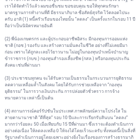
เราได้จัดทำไว้แล้ว ผมขอชื่นชม ขอขอบคุณ ขอให้ทุกคนรักษา
มาตรฐานการทำงานที่ดี มีธรรมาภิบาล ซื่อสัตย์สุจริต ไว้ตลอดไปนะ
ครับ อาทิ (1) หนี้ครัวเรือนของไทยนั้น “ลดลง” เป็นครั้งแรกในรอบ 11 ปี
ถือว่าเป็นนิมิตรหมายอันดี
(2) พี่น้องเกษตรกร และผู้ประกอบอาชีพอิสระ มีกองทุนการออมแห่ง
ชาติ (กอช.) รองรับ และสร้างความมั่นคงในชีวิต อย่างที่ไม่เคยมีมา
ก่อน เพราะได้ถูกละเลยไว้ยาวนาน ไม่อยู่ในกองทุนบำเหน็จบำนาญ
ข้าราชการ (กบข.) กองทุนสำรองเลี้ยงชีพ (กสล.) หรือกองทุนประกัน
สังคม เช่นที่ผ่านมา
(3) ประชาชนทุกคน จะได้รับความเป็นธรรมในกระบวนการยุติธรรม
ลดความเหลื่อมล้ำในสังคม โดยได้รับการช่วยเหลือจาก “กองทุน
ยุติธรรม” ในการวางเงินประกัน การปล่อยตัวชั่วคราว การจ้าง
ทนายความ เหล่านี้เป็นต้น
(4) สถานการณ์คอร์รัปชันในประเทศ ภาพลักษณ์ความโปร่งใส ใน
สายตานานาชาติ “ดีที่สุด” รอบ 10 ปีและการเรียกรับสินบน “ลดลง”
มากกว่าร้อยละ 50 เมื่อเทียบกับ 15 ปีที่ผ่านมา ซึ่งเราจะต้องดำเนินการ
อย่างต่อเนื่อง ให้ลดลงเหลือ 0 ให้จงได้โดยเร็วนะครับ ทั้งหมดนี้เป็นสิ่งที่
รัฐบาลดำเนินการอยู่โดยเฉพาะอย่างยิ่งในเรื่องของการสร้างธรรมาภิ