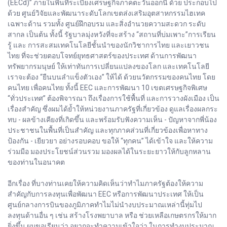
(EECd)” ภายในพื้นที่ระเบียงเศรษฐกิจภาคตะวันออกนี้ ด้วย ประกอบไป
ด้วย ศูนย์วิจัยและพัฒนาระดับโลกเขตส่งเสริมอุตสาหกรรมไฮเทค
เฉพาะด้าน รวมทั้ง ศูนย์ฝึกอบรม และสิ่งอำนวยความสะดวก ระดับ
สากล เป็นต้น ทั้งนี้ รัฐบาลมุ่งหวังที่จะสร้าง “สถานที่บ่มเพาะ”การเรียน
รู้ และ การสะสมเทคโนโลยีชั้นนำของนักวิชาการไทย และเยาวชน
ไทย ที่จะช่วยตอบโจทย์ยุทธศาสตร์ของประเทศ ด้านการพัฒนา
ทรัพยากรมนุษย์ ให้เท่าทันการเปลี่ยนแปลงของโลก และเทคโนโลยี
เราจะต้อง “ยืนบนลำแข็งตัวเอง” ให้ได้ ด้วยนวัตกรรมของคนไทย โดย
คนไทย เพื่อคนไทย ทั้งนี้ EEC และการพัฒนา 10 เขตเศรษฐกิจพิเศษ
“ทั่วประเทศ” ต้องพิจารณา ถึงเรื่องการใช้พื้นที่ และการวางผังเมือง เป็น
เรื่องสำคัญ ซึ่งผมได้ย้ำให้หน่วยงานภาครัฐที่เกี่ยวข้อง ดูแลเรื่องผลกระ
ทบ - ผลข้างเคียงที่เกิดขึ้น และพร้อมรับฟังความเห็น - ปัญหาจากพี่น้อง
ประชาชนในพื้นที่เป็นสำคัญ และทุกภาคส่วนที่เกี่ยวข้องเพื่อหาทาง
ป้องกัน - เยียวยา อย่างรอบคอบ ขอให้ “ทุกคน” ได้เข้าใจ และให้ความ
ร่วมมือ มองประโยชน์ส่วนรวม มองผลได้ในระยะยาวให้กับลูกหลาน
ของท่านในอนาคต
อีกเรื่อง ที่บางท่านเคยให้ความคิดเห็นว่าทำไมภาครัฐต้องให้ความ
สำคัญกับการลงทุนเพื่อพัฒนา EEC หรือการพัฒนาประเทศ ให้เป็น
ศูนย์กลางการบินของภูมิภาคทำไมไม่นำงบประมาณเหล่านี้ทุ่มไป
ลงทุนด้านอื่น ๆ เช่น สร้างโรงพยาบาล หรือ ช่วยเหลือเกษตรกรให้มาก
ยิ่งขึ้น ผมขอเรียนว่า อยากจะทำความเข้าใจว่า ในการทำงบประมาณ