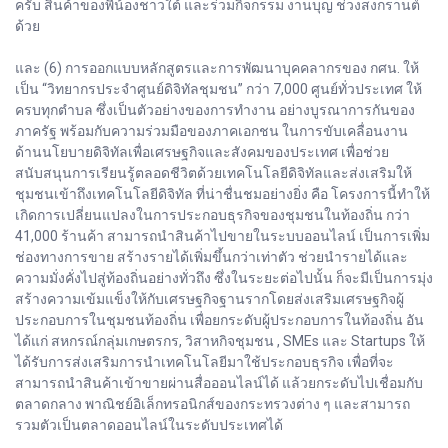
ครับ สินค้าของพี่น้องชาวใต้ และร่วมกิจกรรม งานบุญ ช่วงสงกรานต์
ด้วย
และ (6) การออกแบบหลักสูตรและการพัฒนาบุคคลากรของ กศน. ให้
เป็น “วิทยากรประจำศูนย์ดิจิทัลชุมชน” กว่า 7,000 ศูนย์ทั่วประเทศ ให้
ครบทุกตำบล ซึ่งเป็นตัวอย่างของการทำงาน อย่างบูรณาการกันของ
ภาครัฐ พร้อมกับความร่วมมือของภาคเอกชน ในการขับเคลื่อนงาน
ด้านนโยบายดิจิทัลเพื่อเศรษฐกิจและสังคมของประเทศ เพื่อช่วย
สนับสนุนการเรียนรู้ตลอดชีวิตด้วยเทคโนโลยีดิจิทัลและส่งเสริมให้
ชุมชนเข้าถึงเทคโนโลยีดิจิทัล ที่น่าชื่นชมอย่างยิ่ง คือ โครงการนี้ทำให้
เกิดการเปลี่ยนแปลงในการประกอบธุรกิจของชุมชนในท้องถิ่น กว่า
41,000 ร้านค้า สามารถนำสินค้าไปขายในระบบออนไลน์ เป็นการเพิ่ม
ช่องทางการขาย สร้างรายได้เพิ่มขึ้นกว่าเท่าตัว ช่วยนำรายได้และ
ความมั่งคั่งไปสู่ท้องถิ่นอย่างทั่วถึง ซึ่งในระยะต่อไปนั้น ก็จะมีเป็นการมุ่ง
สร้างความเข้มแข็งให้กับเศรษฐกิจฐานรากโดยส่งเสริมเศรษฐกิจผู้
ประกอบการในชุมชนท้องถิ่น เพื่อยกระดับผู้ประกอบการในท้องถิ่น อัน
ได้แก่ สหกรณ์กลุ่มเกษตรกร, วิสาหกิจชุมชน , SMEs และ Startups ให้
ได้รับการส่งเสริมการนำเทคโนโลยีมาใช้ประกอบธุรกิจ เพื่อที่จะ
สามารถนำสินค้าเข้าขายผ่านสื่อออนไลน์ได้ แล้วยกระดับไปเชื่อมกับ
ตลาดกลาง พาณิชย์อิเล็กทรอนิกส์ของกระทรวงต่าง ๆ และสามารถ
รวมตัวเป็นตลาดออนไลน์ในระดับประเทศได้