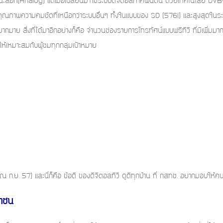
อก(Analog) แต่เมื่อเปลี่ยนมาใช้ระบบดิจิตอลภาคพื้นดิน ด้วยเทคโนโลยี DVB-T2 
ภาพความคมชัดที่เหนือกว่าระบบอื่นๆ ทั้งในแบบของ SD (576i) และสูงสุดในร
ากมาย สิ่งที่ได้มาอีกอย่างก็คือ จำนวนช่องรายการโทรทัศน์แบบฟรีทีวี ที่มีเพิ่มมากขึ้
ให้เหมาะสมกับผู้ชมทุกกลุ่มเป้าหมาย
ณ ก.ย. 57) และนี่ก็คือ ข้อดี ของดิจิตอลทีวี ดูดีทุกบ้าน ที่ กสทช. อยากมอบให
ชาชน