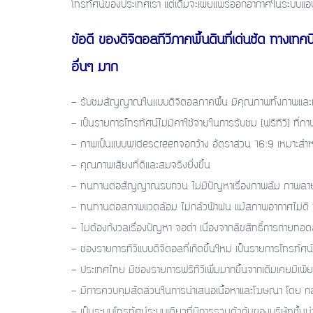
โทรทัศน์ของประเทศเรา แต่เดิมจะเผยแพร่ออกอากาศในระบบแอนะล็
ข้อดี ของดิจิตอลทีวีภาคพื้นดินที่เด่นชัด ทา
อื่นๆ มาก
- รับชมสัญญาณในแบบดิจิตอลภาคพื้น มีคุณภาพทั้งภาพและเสี
- เป็นรายการโทรทัศน์ไม่มีค่าใช้จ่ายในการรับชม (ฟรีทีวี) ที
- ภาพเป็นแบบwidescreenจอกว้าง อัตราส่วน 16:9 เหมาะสำหร
- คุณภาพเสียงที่ดีและสมจริงยิ่งขึ้น
- ทนทานต่อสัญญาณรบกวน ไม่มีปัญหาเรื่องภาพล้ม ภาพลาย
- ทนทานต่อสภาพแวดล้อม ไม่กลัวฟ้าฝน แม้สภาพอากาศไม่ดี ห
- ไม่ต้องกังวลเรื่องปัญหา จอดำ เนื่องจากลิขสิทธิ์การถ่ายท
- ช่องรายการทีวีแบบดิจิตอลที่เกิดขึ้นใหม่ เป็นรายการโทรทัศน์
- ประเทศไทย มีช่องรายการฟรีทีวีเพิ่มมากขึ้นจากเดิมเคยมีเพียง
- มีการควบคุมสัดส่วนในการนำเสนอเนื้อหาและโฆษณา โดย ก
- เป็นระบบโทรทัศน์ระบบเดียวที่มีการรวมตัวกันของบริษัทชั