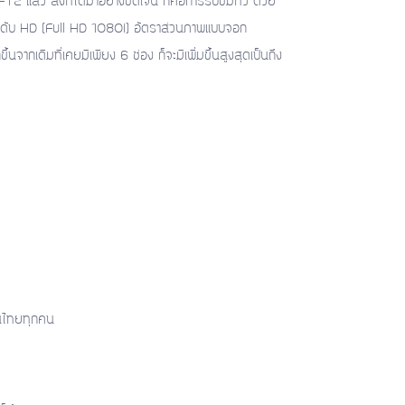
แล้ว สิ่งที่ได้มาอย่างชัดเจน ก็คือการรับชมทีวี ด้วย
ะดับ HD (Full HD 1080i) อัตราส่วนภาพแบบจอก
นจากเดิมที่เคยมีเพียง 6 ช่อง ก็จะมีเพิ่มขึ้นสูงสุดเป็นถึง
้คนไทยทุกคน