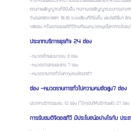
โทรทัศน์ของประเทศเรา แต่เดิมจะเผยแพร่ออกอากาศในระบบแอนะล็
คุณภาพสัญญาณที่ดียิ่งขึ้น ทนทานต่อสัญญาณรบกวนต่างๆคุณ
ว้าง(Widescreen 16:9) ระบบเสียงที่ดียิ่งขึ้น และข้อดีอื่นๆ อีกม
48ช่อง ครั้งแรกของฟรีทีวีไทยที่แบ่งหมวดหมู่เนื้อหาการรับชม
ประเภทบริการธุรกิจ 24 ช่อง
-หมวดเด็กและเยาวชน 3 ช่อง
-หมวดข่าวสารและสาร 7 ช่อง
-หมวดรายการทั่วไปความคมชัดปกติ7
ช่อง -หมวดรายการทั่วไปความคมชัดสูง7 ช่อง
ประเภทบริการชุมชน 12 ช่อง (*ปัจจุบันให้บริการแล้ว 27 ช่อง 
การรับชมดิจิตอลทีวี มีประโยชน์
อย่างไรกับ ประ