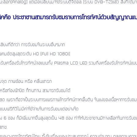
อก(Analog) แต่เมื่อเปลี่ยนมาใช้ระบบดิจิตอล (ระบบ DVB-T2)แล้ว สิ่งที่ได้มาก
งเทคนิคคือ ประชาชานสามารถรับชมรายการโทรทัศน์ด้วยสัญญาณแบ
ยงที่ดีกว่า การรับชมในระบบอื่นๆมาก
่ภาพคมชัดสูงสุดระดับ HD (Full HD 1080i)
ับเครื่องรับโทรทัศน์จอแบนทั้ง Plasma LCD LED รวมถึงเครื่องรับโทรทัศน์แบ
จุด ภาพซ้อน หรือ คลื่นแทรก
รือท้องฟ้าปิด ก็ทนทาน สามารถรับชมได้
อดสด เพราะถือว่าเป็นระบบการแพร่ภาพโทรทัศน์ภาคพื้นดิน ในแง่ของเนื้อหาการรับชม
แบบฟรีทีวีไม่มีค่าใช้จ่ายในการรับชมแต่อย่างใด
 6 ช่อง ก็มีเพิ่มมากขึ้นสูงสุดเป็น 48 ช่อง ทำให้ประชาชานมีทางเลือกในการรับชมเ
สทช.
้นนำของวงการโทรทัศน์ไทย ทั้งในเรื่องของประสบการณ์ ความชำนาญ ตลอดจนความค