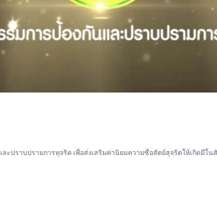
ปราบปรามการทุจริต เพื่อส่งเสริมค่านิยมความซื่อสัตย์สุจริตให้เกิดมีใน