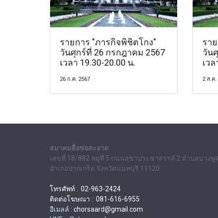
รายการ "ภารกิจพิชิตโกง"
ราย
วันศุกร์ที่ 26 กรกฎาคม 2567
วันศ
เวลา 19.30-20.00 น.
เวล
26 ก.ค. 2567
2 ส.ค.
สมาคมสื่อช่อสะอาด
เลขที่ 18/882 หมู่ที่ 5 ถนนสุขาประชาสรรค์ 2 ตำบลบางพู
อำเภอปากเกร็ด จังหวัดนนทบุรี 11120
โทรศัพท์ : 02-963-2424
ติดต่อโฆษณา : 081-616-6955
อีเมลล์ :
chorsaard@gmail.com