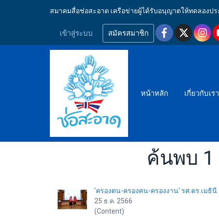
สมาคมสื่อช่อสะอาด เครือข่ายผู้ได้รับอนุญาตให้ทดลอ
เข้าสู่ระบบ
สมัครสมาชิก
หน้าหลัก
เกี่ยวกับเร
ค้นพบ 1 
'ครองตน-ครองคน-ครองงาน' รศ.ดร.เมธินี เผย
25 ธ.ค. 2566
(Content)