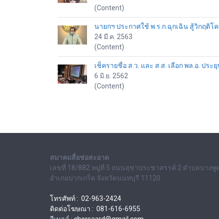
(Content)
นายกฯ ประกาศใช้ พ.ร.ก.ฉุกเฉิน สู้วิกฤติโค
24 มี.ค. 2563
(Content)
เช็ครายชื่อ ส.ว. และ ส.ส. เลือก พล.อ. ปร
6 มิ.ย. 2562
(Content)
สมาคมสื่อช่อสะอาด
เลขที่ 18/882 หมู่ที่ 5 ถนนสุขาประชาสรรค์ 2 ตำบลบางพู
อำเภอปากเกร็ด จังหวัดนนทบุรี 11120
โทรศัพท์ : 02-963-2424
ติดต่อโฆษณา : 081-616-6955