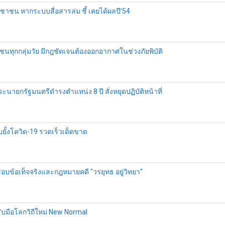
าชน หากระบบสื่อสารล่ม ชี้ เคยได้ผลปี’54
ชาชนทุกกลุ่มวัย มีกฎชัดเจนต้องออกอากาศในช่วงภัยพิบัติ
นายกรัฐมนตรีดำรงตำแหน่ง 8 ปี สั่งหยุดปฏิบัติหน้าที่
ับยั้งโควิด-19 รวดเร็วเด็ดขาด
สอบข้อเท็จจริงและกฎหมายคดี "วรยุทธ อยู่วิทยา"
ับมือโลกวิถีใหม่ New Normal