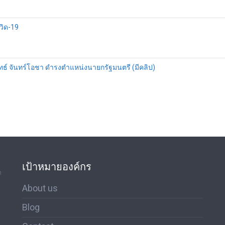
วิด-19
ะยุทธ์ จันทร์โอชา ดำรงตำแหน่งนายกรัฐมนตรี (มีคลิป)
เป้าหมายองค์กร
ด
About us
Blog