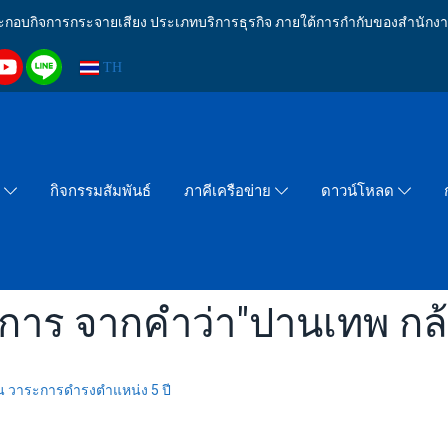
งประกอบกิจการกระจายเสียง ประเภทบริการธุรกิจ ภายใต้การกำกับของสำน
TH
กิจกรรมสัมพันธ์
า
ภาคีเครือข่าย
ดาวน์โหลด
ยการ จากคำว่า"ปานเทพ กล
น วาระการดำรงตำแหน่ง 5 ปี