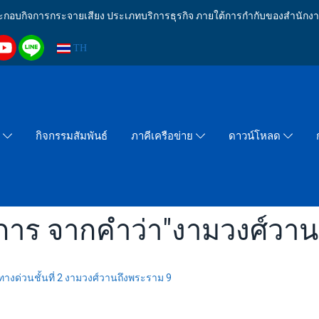
งประกอบกิจการกระจายเสียง ประเภทบริการธุรกิจ ภายใต้การกำกับของสำน
TH
กิจกรรมสัมพันธ์
า
ภาคีเครือข่าย
ดาวน์โหลด
การ จากคำว่า"งามวงศ์วาน
างด่วนชั้นที่ 2 งามวงศ์วานถึงพระราม 9