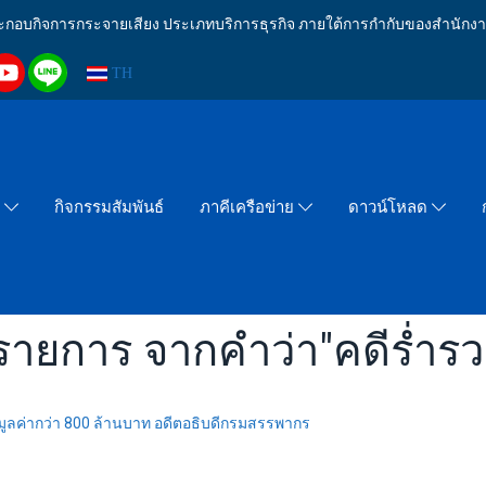
งประกอบกิจการกระจายเสียง ประเภทบริการธุรกิจ ภายใต้การกำกับของสำน
TH
กิจกรรมสัมพันธ์
า
ภาคีเครือข่าย
ดาวน์โหลด
รายการ จากคำว่า"คดีร่ำรว
 มูลค่ากว่า 800 ล้านบาท อดีตอธิบดีกรมสรรพากร