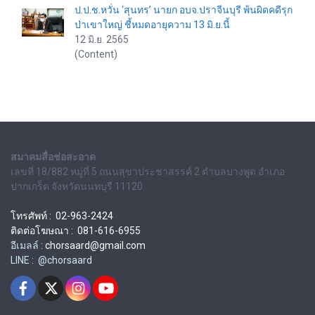
ป.ป.ช.หวั่น ‘สุนทร’ นายก อบจ.ปราจีนบุรี พ้นผิดคดีรุก
ป่าเขาใหญ่ ชี้หมดอายุความ 13 มิ.ย.นี้
12 มิ.ย. 2565
(Content)
สมาคมสื่อช่อสะอาด
เลขที่ 18/882 หมู่ที่ 5 ถนนสุขาประชาสรรค์ 2 ตำบลบางพูด อำเภอ
ปากเกร็ด จังหวัดนนทบุรี 11120
โทรศัพท์ : 02-963-2424
ติดต่อโฆษณา : 081-616-6955
อีเมลล์ :
chorsaard@gmail.com
LINE : @chorsaard