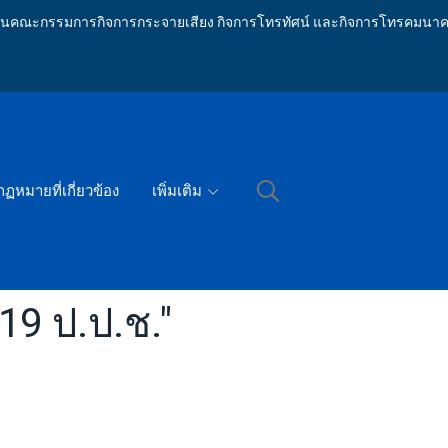
ักงานคณะกรรมการกิจการกระจายเสียง กิจการโทรทัศน์ และกิจการโทรคมนาค
กฏหมายที่เกี่ยวข้อง
เพิ่มเติม
 19 ป.ป.ช."