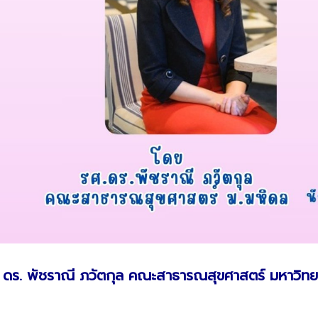
ศ. ดร. พัชราณี ภวัตกุล คณะสาธารณสุขศาสตร์ มหาวิท