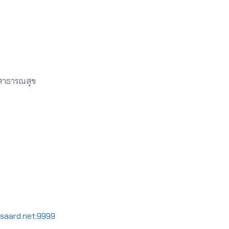
าธารณสุข
orsaard.net:9999