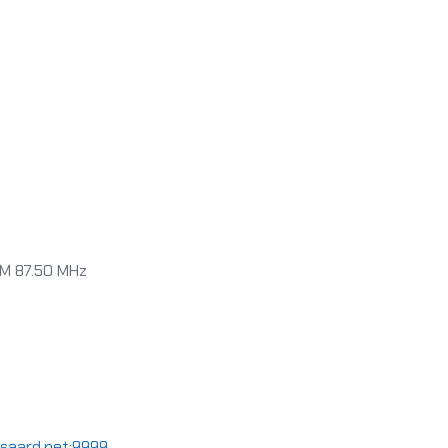
FM 87.50 MHz
orsaard.net:9999