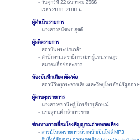
- วันศุกร์ที่ 22 ธันวาคม 2566
- เวลา 20.10-21.00 น.
ผู้ดำเนินรายการ
- นางสาวธนัชพร สุขดี
ผู้ผลิตรายการ
- สถาบันพระปกเกล้า
- สำนักงานเลขาธิการสภาผู้แทนราษฎร
- สมาคมสื่อช่อสะอาด
ห้องบันทึกเสียง ตัด/ต่อ
- สถานีวิทยุกระจายเสียงและวิทยุโทรทัศน์รัฐสภา 
ผู้ควบคุมรายการ
- นางสาวชยานิษฐ์ ไกรจิรารุลักษณ์
- นายสุทนต์ กล้าการขาย
ช่องทางการเชื่อมโยงสัญญาณถ่ายทอดเสียง
-
ดาวน์โหลดรายการล่วงหน้าเป็นไฟล์.MP3
-
รับลิ้งก์สัญญานถ่ายทอดเสียง http://radio1.ch