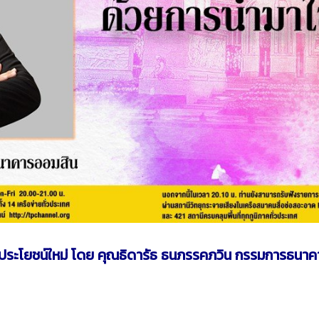
ระโยชน์ใหม่ โดย คุณธิดารัธ ธนภรรคภวิน กรรมการธนา
”