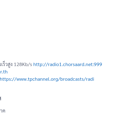
มเร็วสูง 128Kb/s
http://radio1.chorsaard.net:999
r.th
https://www.tpchannel.org/broadcasts/radi
ศ
ภาค