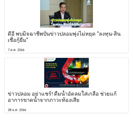
ดีอี พบมิจฉาชีพปั่นข่าวปลอมพุ่งไม่หยุด “ลงทุน-สิน
เชื่อกู้ยืม”
7 ต.ค. 2566
ข่าวปลอม อย่าแชร์! ดื่มน้ำอัดลมใส่เกลือ ช่วยแก้
อาการขาดน้ำจากภาวะท้องเสีย
28 ม.ค. 2566