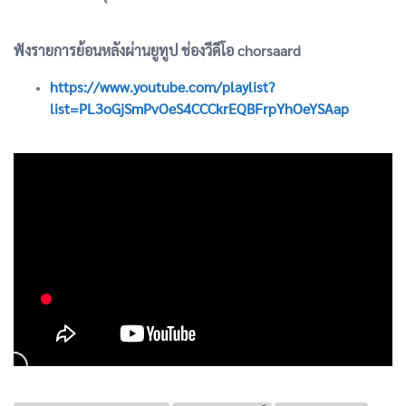
ฟังรายการย้อนหลังผ่านยูทูป ช่องวีดีโอ chorsaard
https://www.youtube.com/playlist?
list=PL3oGjSmPvOeS4CCCkrEQBFrpYhOeYSAap