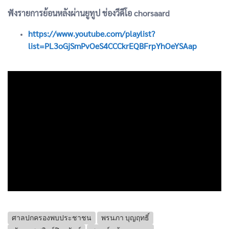
ฟังรายการย้อนหลังผ่านยูทูป ช่องวีดีโอ chorsaard
https://www.youtube.com/playlist?
list=PL3oGjSmPvOeS4CCCkrEQBFrpYhOeYSAap
ศาลปกครองพบประชาชน
พรนภา บุญฤทธิ์