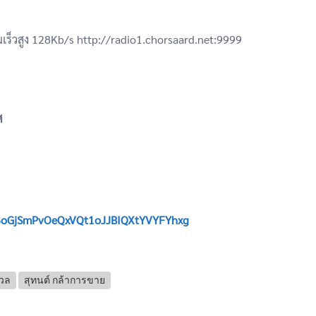
มเร็วสูง 128Kb/s http://radio1.chorsaard.net:9999
ศ
PL3oGjSmPvOeQxVQt1oJJBIQXtYVYFYhxg
หวล
สุทนต์ กล้าการขาย