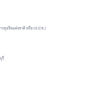
ุจริตแห่งชาติ หรือ (ป.ป.ช.)
ุรี