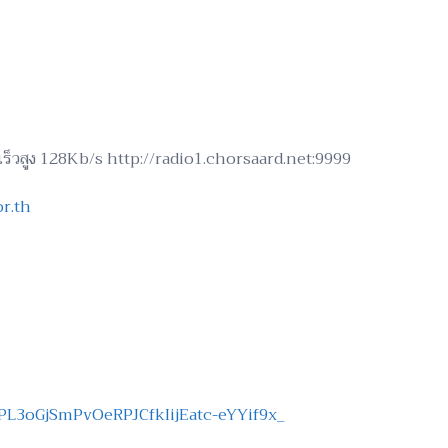
ามเร็วสูง 128Kb/s http://radio1.chorsaard.net:9999
r.th
=PL3oGjSmPvOeRPJCfkIijEatc-eYYif9x_